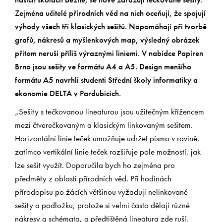
Zejména učitelé přírodních věd na nich oceňují, že spojují
výhody všech tří klasických sešitů. Napomáhají při tvorbě
grafů, nákresů a myšlenkových map, výsledný obrázek
přitom neruší příliš výraznými liniemi. V nabídce Papíren
Brno jsou sešity ve formátu A4 a A5. Design menšího
formátu A5 navrhli studenti Střední školy informatiky a
ekonomie DELTA v Pardubicích.
„Sešity s tečkovanou lineaturou jsou užitečným křížencem
mezi čtverečkovaným a klasickým linkovaným sešitem.
Horizontální linie teček umožňuje udržet písmo v rovině,
zatímco vertikální linie teček rozšiřuje pole možností, jak
lze sešit využít. Doporučila bych ho zejména pro
předměty z oblasti přírodních věd. Při hodinách
přírodopisu po žácích většinou vyžaduji nelinkované
sešity a podložku, protože si velmi často dělají různé
nákresy a schémata, a předtištěná lineatura zde ruší.