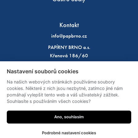
Kontakt
info@papbrno.cz
PAPÍRNY BRNO a.s.
Křenová 186/60
602 00 Brno
Nastavení souborů cookies
IČO: 49970933
Na našich webových stránkách používáme soubory
DIČ: CZ49970933
cookies. Některé z nich jsou nezbytné, zatímco jiné nám
pomáhají vylepšit tento web a váš uživatelský zážitek.
Sítě
Souhlasíte s používáním všech cookies?
Ano, souhlasím
Podrobné nastavení cookies