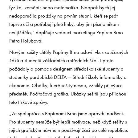
fyzika, zeměpis nebo matematika. Naopak bych jej
nedoporučila pro žáky na prvním stupni, kteří se psát
teprve učí a potřebují plné linky, aby jim písmo nikam
neujíždělo,“ doplňuje vedoucí marketingu Papíren Brno
Petra Holubová.
Novými sešity chtěly Papírny Brno oslovit vkus současných
žáků a studentů základních a středních škol. I proto
požádaly o pomoc s designem středoškolské studenty a
studentky pardubické DELTA – Střední školy informatiky a
ekonomie. Obálky, které sešity nesou, vznikly při výuce
předmětu Počítačová grafika. Ukázky sešitů jsou přílohou
této tiskové zprávy.
„Ze spolupráce s Papírnami Brno jsme opravdu nadšeni.
Pro studenty nemůže být lepší motivace, než když sešity s
jejich grafickým návrhem používají žáci po celé republice.