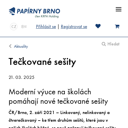
Přihlásit se
|
Registrovat se
CZ
EN
Hledat
Aktuality
Tečkované sešity
21. 03. 2025
Moderní výuce na školách
pomáhají nové tečkované sešity
ČR/Brno, 2. září 2021 – Linkovaný, nelinkovaný a
čtverečkovaný – ke třem druhům sešitů, které jsou v
našich školách běžné, se nově zařazují tečkované sešity.