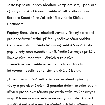
Tento typ sešitu je tedy ideálním kompromisem,“ popisuje
výhody a praktické využití sešitu učitelka přírodopisu
Barbora Konečná ze Základní školy Karla Klíče v
Hostinném.
Papírny Brno, které v minulosti zavedly číselný standard
pro označování sešitů, přiřadily tečkovanému potisku
koncovou číslici 8. Malý tečkovaný sešit A5 se 40 listy
papíru tedy nese označení 548. Vedle červených prvků u
linkovaných, modrých u čistých a zelených u
čtverečkovaných sešitů rozeznají rodiče a žáci ty
tečkované i podle jednotících prvků žluté barvy.
„Dnešní škola dává větší důraz na moderní způsoby
výuky a projektové učení či pomáhá dětem se orientovat v
učivu a propojovat témata prostřednictvím myšlenkových
map. K tomu se naše tečkované sešity hodí stejně jako k
vytváření nákresů a grafů v předmětech jako přírodopis,