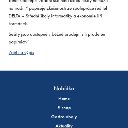
Tohle sebelepší zadání školního úkolu nikdy nemůže
nahradit,“ popisuje zkušenosti ze spolupráce ředitel
DELTA – Střední školy informatiky a ekonomie Jiří
Formánek.
Sešity jsou dostupné v běžné prodejní síti prodejen
papírnictví.
Zpět na výpis
Nabídka
Home
E-shop
Gastro obaly
Aktuality