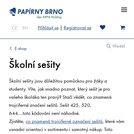
Přihlásit se
|
Registrovat se
CZ
EN
Hledat
E-shop
Školní sešity
Školní sešity jsou důležitou pomůckou pro žáky a
studenty. Víte, jak snadno poznat, který sešit je pro
vašeho školáka ten pravý? Stačí vědět, co znamená
trojciferné značení sešitů. Sešit 425, 520,
644....toto kódování není náhodné.
Zjistěte,
co znamená trojciferné označení sešitů
, které vám
usnadní orientaci v sortimentu i samotný nákup. Toto