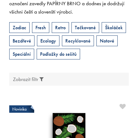
označení zavedly PAPÍRNY BRNO a dodnes je dodržují
všichni čeští a slovenští výrobci.
Zodiac
Fresh
Retro
Tečkované
Školáček
Bezdřevé
Ecology
Recyklované
Notové
Speciální
Podložky do sešitů
Zobrazit filtr
Novinka