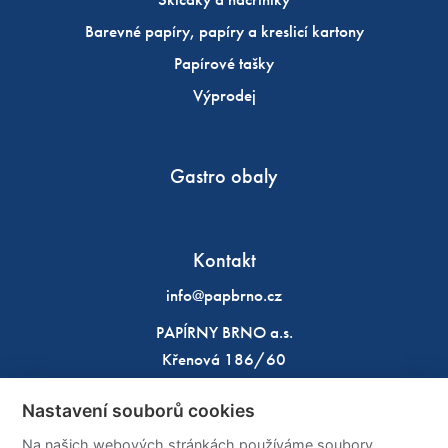
Barevné papíry, papíry a kreslicí kartony
Papírové tašky
Výprodej
Gastro obaly
Kontakt
info@papbrno.cz
PAPÍRNY BRNO a.s.
Křenová 186/60
602 00 Brno
Nastavení souborů cookies
IČO: 49970933
Na našich webových stránkách používáme soubory