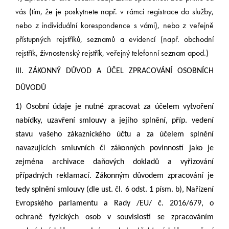
vás (tím, že je poskytnete např. v rámci registrace do služby,
nebo z individuální korespondence s vámi), nebo z veřejně
přístupných rejstříků, seznamů a evidencí (např. obchodní
rejstřík, živnostenský rejstřík, veřejný telefonní seznam apod.)
III. ZÁKONNÝ DŮVOD A ÚČEL ZPRACOVÁNÍ OSOBNÍCH
DŮVODŮ
1) Osobní údaje je nutné zpracovat za účelem vytvoření
nabídky,
uzavření smlouvy a jejího splnění, příp. vedení
stavu vašeho zákaznického účtu
a za účelem splnění
navazujících smluvních či zákonných povinností jako je
zejména archivace daňových dokladů a vyřizování
případných reklamací. Zákonným důvodem zpracování je
tedy splnění smlouvy (dle ust. čl. 6 odst. 1 písm. b), Nařízení
Evropského parlamentu a Rady /EU/ č. 2016/679, o
ochraně fyzických osob v souvislosti se zpracováním