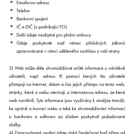
Emailovou adresu
Telefon
Bankovní spojení
IČ a DIČ (u podnikající FO)
Další údaje nezbytné pro plnění smlouvy
Údaje poskytnuté nad rámec příslušných zákonů
zpracovávané v rámci uděleného souhlasu z vaší strany
3) Web může dále shromažďovat určité informace o návštěvě
uživatelů, např. adresu IP, pomocí kterých tito uživatelé
přistupují na internet, datum a čas jejich přístupu na tento web,
stránky, které z webu otevírají, a internetovou adresu, ze které
web navštívili. Tyto informace jsou využívány k analýze trendů,
ke správě a inovaci webu a také ke shromažďování informací
o hardwaru a softwaru za účelem poskytnutí požadované
služby.
4) Zpracovávané osobní údaje získá Společnost buď přímo od