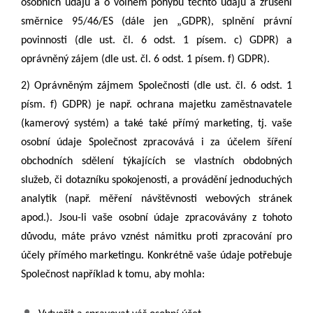
osobních údajů a o volném pohybu těchto údajů a zrušení
směrnice 95/46/ES (dále jen „GDPR), splnění právní
povinnosti (dle ust. čl. 6 odst. 1 písem. c) GDPR) a
oprávněný zájem (dle ust. čl. 6 odst. 1 písem. f) GDPR).
2)
Oprávněným zájmem Společnosti (dle ust. čl. 6 odst. 1
písm. f) GDPR) je např. ochrana majetku zaměstnavatele
(kamerový systém) a také
také přímý marketing, tj. vaše
osobní údaje Společnost zpracovává i za účelem
šíření
obchodních sdělení týkajících se vlastních obdobných
služeb
, či dotazníku spokojenosti, a provádění jednoduchých
analytik (např. měření návštěvnosti webových stránek
apod.). Jsou-li vaše osobní údaje zpracovávány z tohoto
důvodu, máte právo vznést námitku proti zpracování pro
účely přímého marketingu. Konkrétně vaše údaje potřebuje
Společnost například k tomu, aby mohla: