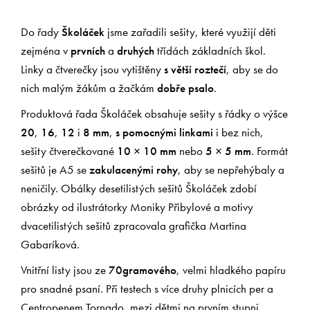
Do řady
Školáček
jsme zařadili sešity, které využijí děti
zejména v
prvních
a
druhých
třídách základních škol.
Linky a čtverečky jsou vytištěny
s větší roztečí
, aby se do
nich malým žákům a žačkám
dobře psalo
.
Produktová řada Školáček obsahuje sešity s řádky o výšce
20
,
16
,
12
i
8
mm
,
s pomocnými linkami
i bez nich,
sešity čtverečkované
10 × 10 mm
nebo
5 × 5 mm
. Formát
sešitů je A5 se
zakulacenými rohy
, aby se nepřehýbaly a
neničily. Obálky desetilistých sešitů Školáček zdobí
obrázky od ilustrátorky Moniky Přibylové a motivy
dvacetilistých sešitů zpracovala grafička Martina
Gabaríková.
Vnitřní listy jsou ze
70gramového
, velmi hladkého papíru
pro snadné psaní. Při testech s více druhy plnicích per a
Centropenem Tornado, mezi dětmi na prvním stupni