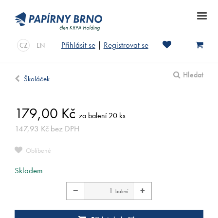
Přihlásit se
|
Registrovat se
CZ
EN
Hledat
Školáček
179,00
Kč
za balení 20 ks
147,93
Kč
bez DPH
Oblíbené
Skladem
−
+
balení