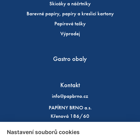
Skicáky a náčrtníky
Barevné papíry, papíry a kreslicí kartony
Papírové tašky
Výprodej
Gastro obaly
Kontakt
info@papbrno.cz
PAPÍRNY BRNO a.s.
Křenová 186/60
602 00 Brno
Nastavení souborů cookies
IČO: 49970933