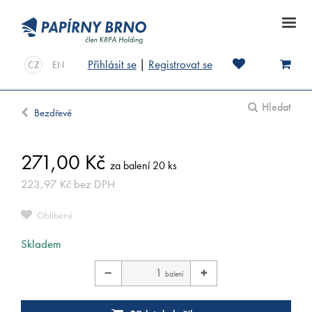
Přihlásit se
|
Registrovat se
CZ
EN
Hledat
Bezdřevé
271,00
Kč
za balení 20 ks
223,97
Kč
bez DPH
Oblíbené
Skladem
−
+
balení