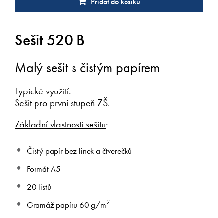
Přidat do košíku
Sešit 520 B
Malý sešit s čistým papírem
Typické využití:
Sešit pro první stupeň ZŠ.
Základní vlastnosti sešitu
:
Čistý papír bez linek a čtverečků
Formát A5
20 listů
2
Gramáž papíru 60 g/m