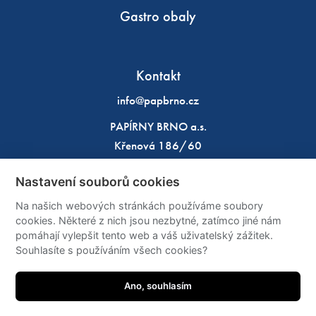
Gastro obaly
Kontakt
info@papbrno.cz
PAPÍRNY BRNO a.s.
Křenová 186/60
602 00 Brno
Nastavení souborů cookies
IČO: 49970933
Na našich webových stránkách používáme soubory
DIČ: CZ49970933
cookies. Některé z nich jsou nezbytné, zatímco jiné nám
pomáhají vylepšit tento web a váš uživatelský zážitek.
Sítě
Souhlasíte s používáním všech cookies?
Ano, souhlasím