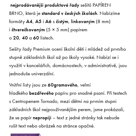
nejprodávanější produktové řady
sešitů PAPÍREN
BRNO, která je
standard v českých školách
. Nabízíme
formáty
A4
,
A5
i
A6
s
čistým
,
linkovaným
(8 mm)
i
čtverečkovaným
(5 × 5 mm) papírem
o
20
,
40
a
60
listech.
Sešity řady Premium ocení školní děti i mládež od prvního
stupně základních škol až po školy vysoké. Nabízí se i
využití v kancelářích, domácnostech, v administrativě, jsou
jednoduše univerzální.
Vnitřní listy jsou ze
60gramového
, velmi
hladkého
bezdřevého
papíru pro snadné psaní. Při testech
s Centropenem Tornado, mezi dětmi na prvním stupni
základních škol nejpoužívanějším perem, jsme prokázali,
že se papír
nepropíjí
– text z jedné stránky tak nebude
rušit text nebo obrázek na stránce opačné.