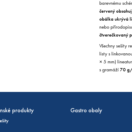
barevnému schéma
červený obsahuj
obálka ukrývá lis
nebo přírodopis
čtverečkovaný p
Všechny sešity r
listy s linkovan
× 5 mm) lineatu
s gramáží
70 g
nské produkty
Gastro obaly
ešity