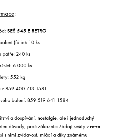
ormace
:
ód:
SEŠ 545 E RETRO
balení (fólie): 10 ks
a patře: 240 ks
žství: 6 000 ks
lety: 552 kg
tu: 859 400 713 1581
vého balení: 859 519 641 1584
tství a dospívání,
nostalgie
, ale i
jednoduchý
ními důvody, proč zákazníci žádají sešity v
retro
í si s nimi zvídavost, mládí a díky známému