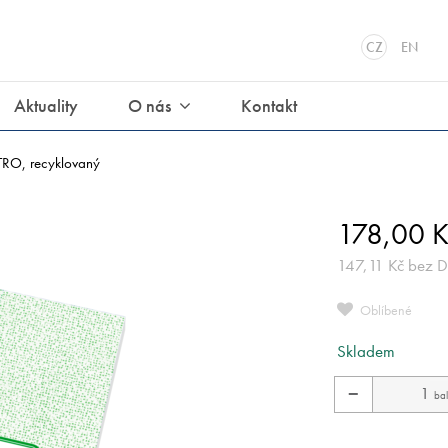
CZ
EN
Aktuality
O nás
Kontakt
TRO, recyklovaný
178,00
K
147,11
Kč
bez 
Oblíbené
Skladem
−
bal