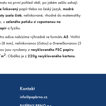
tu na první pohled vědí, po jakém sešitu sahají:
e linkovaný
papír třeba na český jazyk,
modrá
ty zcela čisté
, nelinkované, vhodné do matematiky
u, u
zeleného potisku si vzpomenou na
apír
a fyziku.
etro edice nabízíme výhradně ve formátu
A5
. Vnitřní
ou (8 mm), nelinkovanou (čistou) a čtverečkovanou (5
rou jsou vyrobeny z
recyklovaného FSC papíru
2
/m
. Obálka je z
220g recyklovaného kartonu
.
Kontakt
info@papbrno.cz
PAPÍRNY BRNO a.s.