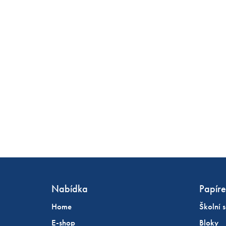
Nabídka
Papíre
Home
Školní s
E-shop
Bloky