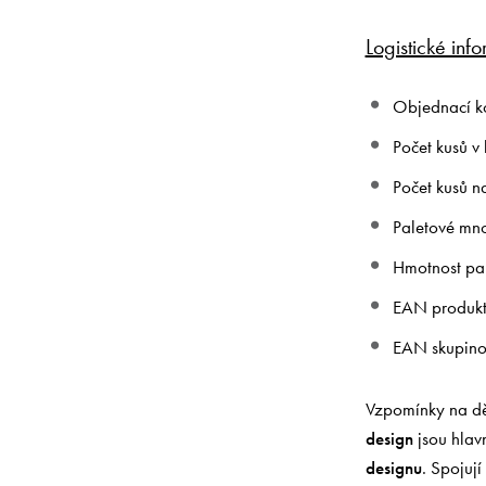
Logistické inf
Objednací k
Počet kusů v 
Počet kusů n
Paletové mno
Hmotnost pa
EAN produk
EAN skupino
Vzpomínky na dě
design
jsou hlav
designu
. Spojuj