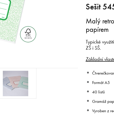
Sešit 54
Malý retro
papírem
Typické využit
ZŠ i SŠ.
Základní vlastn
Čtverečkova
Formát A5
40 listů
Gramáž pap
Vyroben z r