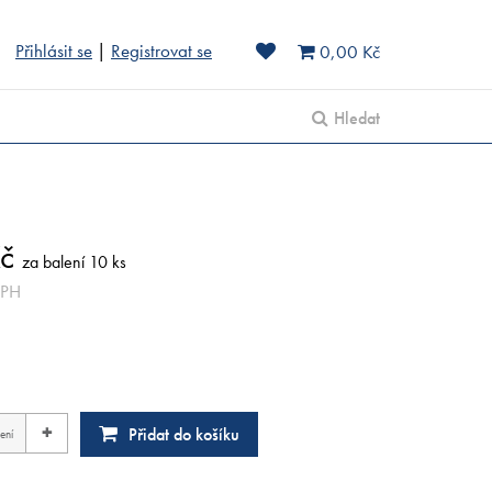
Přihlásit se
|
Registrovat se
0,00 Kč
Hledat
č
za balení 10 ks
DPH
+
Přidat do košíku
ení