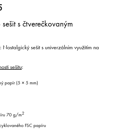
5
 sešit s čtverečkovaným
í: Nostalgický sešit s univerzálním využitím na
osti sešitu
:
ný papír (5 × 5 mm)
2
íru 70 g/m
ecyklovaného FSC papíru