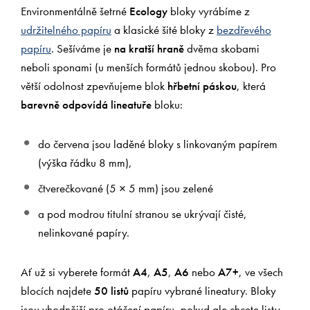
Environmentálně šetrné
Ecology
bloky vyrábíme z
udržitelného papíru
a klasické šité bloky z
bezdřevého
papíru
. Sešíváme je
na kratší hraně
dvěma skobami
neboli sponami (u menších formátů jednou skobou). Pro
větší odolnost zpevňujeme blok
hřbetní páskou
, která
barevně odpovídá lineatuře
bloku:
do červena jsou laděné bloky s linkovaným papírem
(výška řádku 8 mm),
čtverečkované (5 × 5 mm) jsou zelené
a pod modrou titulní stranou se ukrývají čisté,
nelinkované papíry.
Ať už si vyberete formát
A4
,
A5
,
A6
nebo
A7+
, ve všech
blocích najdete
50 listů
papíru vybrané lineatury. Bloky
jsou vhodnější pro otáčení papíru, pokud ale chcete listy