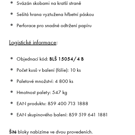
Svázán skobami na kratší straně
Sešitá hrana vyztužena hřbetní páskou
Perforace pro snadné odtržení papíru
Logistické informace
:
Objednací kód:
BLŠ 15054/4 B
Počet kusů v balení (fólie): 10 ks
Paletové množství: 4 800 ks
Hmotnost palety: 547 kg
EAN produktu: 859 400 713 1888
EAN skupinového balení: 859 519 641 1881
Šité
bloky nabízíme ve dvou provedeních.