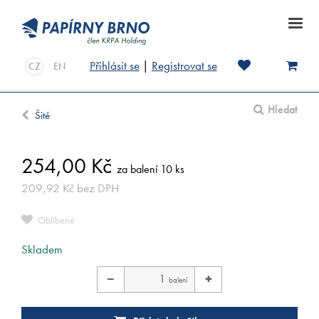
Přihlásit se
|
Registrovat se
CZ
EN
Hledat
Šité
254,00
Kč
za balení 10 ks
209,92
Kč
bez DPH
Oblíbené
Skladem
−
+
balení