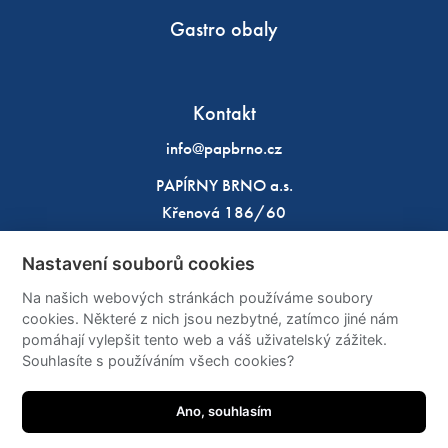
Gastro obaly
Kontakt
info@papbrno.cz
PAPÍRNY BRNO a.s.
Křenová 186/60
602 00 Brno
Nastavení souborů cookies
IČO: 49970933
Na našich webových stránkách používáme soubory
DIČ: CZ49970933
cookies. Některé z nich jsou nezbytné, zatímco jiné nám
pomáhají vylepšit tento web a váš uživatelský zážitek.
Sítě
Souhlasíte s používáním všech cookies?
Ano, souhlasím