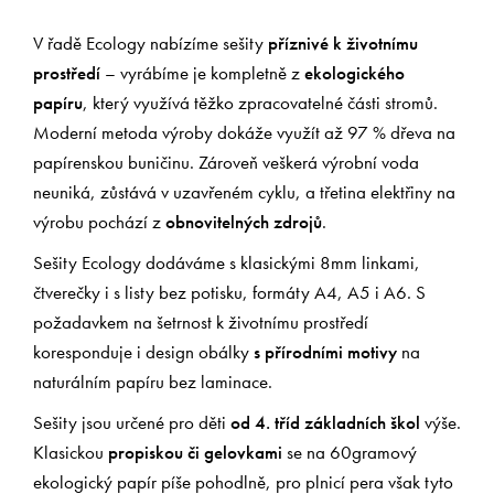
V řadě Ecology nabízíme sešity
příznivé k životnímu
prostředí
– vyrábíme je kompletně z
ekologického
papíru
, který využívá těžko zpracovatelné části stromů.
Moderní metoda výroby dokáže využít až 97 % dřeva na
papírenskou buničinu. Zároveň veškerá výrobní voda
neuniká, zůstává v uzavřeném cyklu, a třetina elektřiny na
výrobu pochází z
obnovitelných zdrojů
.
Sešity Ecology dodáváme s klasickými 8mm linkami,
čtverečky i s listy bez potisku, formáty A4, A5 i A6. S
požadavkem na šetrnost k životnímu prostředí
koresponduje i design obálky
s přírodními motivy
na
naturálním papíru bez laminace.
Sešity jsou určené pro děti
od 4. tříd základních škol
výše.
Klasickou
propiskou či gelovkami
se na 60gramový
ekologický papír píše pohodlně, pro plnicí pera však tyto