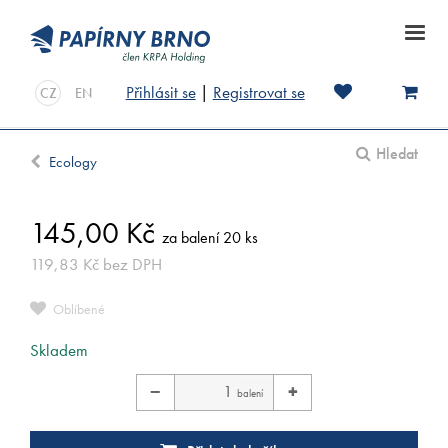
Přihlásit se
|
Registrovat se
CZ
EN
Hledat
Ecology
145,00
Kč
za balení 20 ks
119,83
Kč
bez DPH
Oblíbené
Skladem
−
+
balení